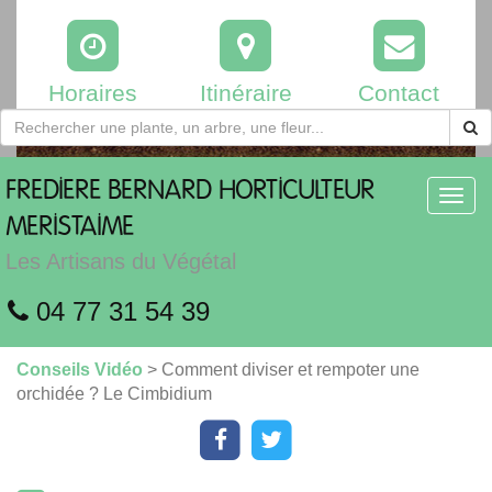
Horaires
Itinéraire
Contact
FREDIERE
BERNARD HORTICULTEUR
Toggl
navig
MERISTAIME
Les Artisans du Végétal
04 77 31 54 39
Conseils Vidéo
> Comment diviser et rempoter une
orchidée ? Le Cimbidium