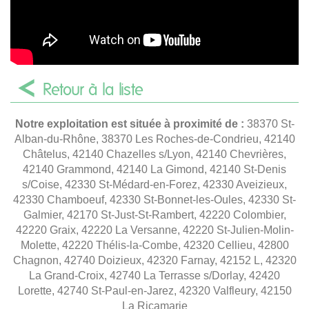
Retour à la liste
Notre exploitation est située à proximité de :
38370 St-
Alban-du-Rhône, 38370 Les Roches-de-Condrieu, 42140
Châtelus, 42140 Chazelles s/Lyon, 42140 Chevrières,
42140 Grammond, 42140 La Gimond, 42140 St-Denis
s/Coise, 42330 St-Médard-en-Forez, 42330 Aveizieux,
42330 Chamboeuf, 42330 St-Bonnet-les-Oules, 42330 St-
Galmier, 42170 St-Just-St-Rambert, 42220 Colombier,
42220 Graix, 42220 La Versanne, 42220 St-Julien-Molin-
Molette, 42220 Thélis-la-Combe, 42320 Cellieu, 42800
Chagnon, 42740 Doizieux, 42320 Farnay, 42152 L, 42320
La Grand-Croix, 42740 La Terrasse s/Dorlay, 42420
Lorette, 42740 St-Paul-en-Jarez, 42320 Valfleury, 42150
La Ricamarie