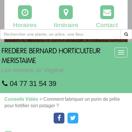
Horaires
Itinéraire
Contact
FREDIERE
BERNARD HORTICULTEUR
Toggl
navig
MERISTAIME
Les Artisans du Végétal
04 77 31 54 39
Conseils Vidéo
> Comment fabriquer un purin de prêle
pour fortifier son potager ?