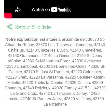
Retour à la liste
Notre exploitation est située à proximité de :
38370 St-
Alban-du-Rhône, 38370 Les Roches-de-Condrieu, 42140
Châtelus, 42140 Chazelles s/Lyon, 42140 Chevrières,
42140 Grammond, 42140 La Gimond, 42140 St-Denis
s/Coise, 42330 St-Médard-en-Forez, 42330 Aveizieux,
42330 Chamboeuf, 42330 St-Bonnet-les-Oules, 42330 St-
Galmier, 42170 St-Just-St-Rambert, 42220 Colombier,
42220 Graix, 42220 La Versanne, 42220 St-Julien-Molin-
Molette, 42220 Thélis-la-Combe, 42320 Cellieu, 42800
Chagnon, 42740 Doizieux, 42320 Farnay, 42152 L, 42320
La Grand-Croix, 42740 La Terrasse s/Dorlay, 42420
Lorette, 42740 St-Paul-en-Jarez, 42320 Valfleury, 42150
La Ricamarie