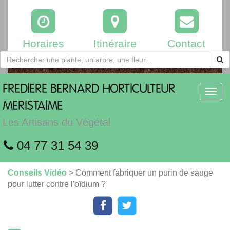
Horaires
Itinéraire
Contact
FREDIERE
BERNARD HORTICULTEUR
Toggl
navig
MERISTAIME
Les Artisans du Végétal
04 77 31 54 39
Conseils Vidéo
> Comment fabriquer un purin de sauge
pour lutter contre l'oïdium ?