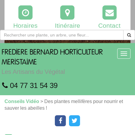
Horaires
Itinéraire
Contact
FREDIERE
BERNARD HORTICULTEUR
Toggl
navig
MERISTAIME
Les Artisans du Végétal
04 77 31 54 39
Conseils Vidéo
> Des plantes mellifères pour nourrir et
sauver les abeilles !