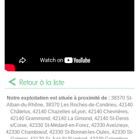
Retour à la liste
Notre exploitation est située à proximité de :
38370 St-
Alban-du-Rhône, 38370 Les Roches-de-Condrieu, 42140
Châtelus, 42140 Chazelles s/Lyon, 42140 Chevrières,
42140 Grammond, 42140 La Gimond, 42140 St-Denis
s/Coise, 42330 St-Médard-en-Forez, 42330 Aveizieux,
42330 Chamboeuf, 42330 St-Bonnet-les-Oules, 42330 St-
Galmier, 42170 St-Just-St-Rambert, 42220 Colombier,