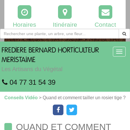
Horaires
Itinéraire
Contact
FREDIERE
BERNARD HORTICULTEUR
Toggl
navig
MERISTAIME
Les Artisans du Végétal
04 77 31 54 39
Conseils Vidéo
> Quand et comment tailler un rosier tige ?
QUAND ET COMMENT