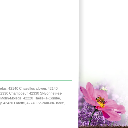
lus, 42140 Chazelles s/Lyon, 42140
42330 Chamboeuf, 42330 St-Bonnet-les-
-Molin-Molette, 42220 Thélis-la-Combe,
, 42420 Lorette, 42740 St-Paul-en-Jarez,