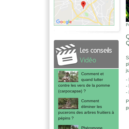
P
Q
Q
Les conseils
S
Vidéo
p
j
Comment et
-
quand lutter
contre les vers de la pomme
-
(carpocapse) ?
-
Comment
P
éliminer les
p
pucerons des arbres fruitiers à
pépins ?
Phéromone,