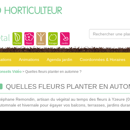
 HORTICULTEUR
tal
sations
Animations
Agenda jardin
Coordonnées & Horaires
onseils Vidéo
> Quelles fleurs planter en automne ?
QUELLES FLEURS PLANTER EN AUTO
téphane Remondin, artisan du végétal au temps des fleurs à Yzeure (03
utomnale et hivernale pour égayer vos balcons, terrasses, jardins durant