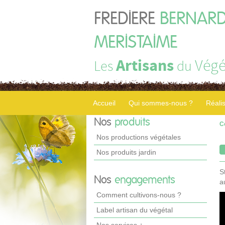
FREDIERE
BERNARD
MERISTAIME
Artisans
Végé
Les
du
Accueil
Qui sommes-nous ?
Réali
Nos
produits
C
Nos productions végétales
Nos produits jardin
S
Nos
engagements
a
Comment cultivons-nous ?
Label artisan du végétal