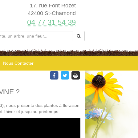
17, rue Font Rozet
42400 St-Chamond
04 77 31 54 39
Nous Contacter
MNE ?
), nous présente des plantes à floraison
 l'hiver et jusqu'au printemps...