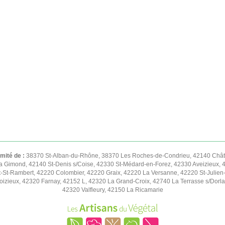
imité de :
38370 St-Alban-du-Rhône, 38370 Les Roches-de-Condrieu, 42140 Châte
 Gimond, 42140 St-Denis s/Coise, 42330 St-Médard-en-Forez, 42330 Aveizieux, 
t-St-Rambert, 42220 Colombier, 42220 Graix, 42220 La Versanne, 42220 St-Julien
zieux, 42320 Farnay, 42152 L, 42320 La Grand-Croix, 42740 La Terrasse s/Dorlay
42320 Valfleury, 42150 La Ricamarie