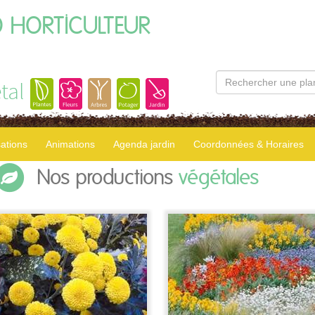
 HORTICULTEUR
tal
sations
Animations
Agenda jardin
Coordonnées & Horaires
Nos productions
végétales