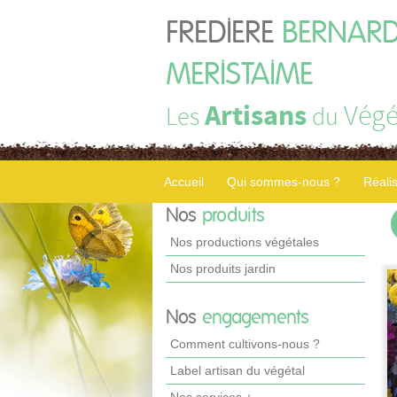
FREDIERE
BERNARD
MERISTAIME
Artisans
Végé
Les
du
Accueil
Qui sommes-nous ?
Réali
Nos
produits
Nos productions végétales
Nos produits jardin
Nos
engagements
Comment cultivons-nous ?
Label artisan du végétal