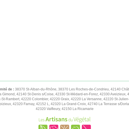
imité de :
38370 St-Alban-du-Rhône, 38370 Les Roches-de-Condrieu, 42140 Châte
 Gimond, 42140 St-Denis s/Coise, 42330 St-Médard-en-Forez, 42330 Aveizieux, 
t-St-Rambert, 42220 Colombier, 42220 Graix, 42220 La Versanne, 42220 St-Julien
zieux, 42320 Farnay, 42152 L, 42320 La Grand-Croix, 42740 La Terrasse s/Dorlay
42320 Valfleury, 42150 La Ricamarie