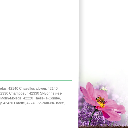
lus, 42140 Chazelles s/Lyon, 42140
42330 Chamboeuf, 42330 St-Bonnet-les-
-Molin-Molette, 42220 Thélis-la-Combe,
, 42420 Lorette, 42740 St-Paul-en-Jarez,