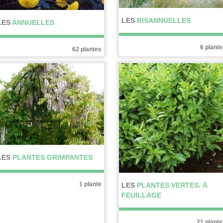
LES
BISANNUELLES
LES
ANNUELLES
6 plant
62 plantes
LES
PLANTES GRIMPANTES
1 plante
LES
PLANTES VERTES, À
FEUILLAGE
21 plant