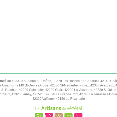
imité de :
38370 St-Alban-du-Rhône, 38370 Les Roches-de-Condrieu, 42140 Châte
 Gimond, 42140 St-Denis s/Coise, 42330 St-Médard-en-Forez, 42330 Aveizieux, 
t-St-Rambert, 42220 Colombier, 42220 Graix, 42220 La Versanne, 42220 St-Julien
zieux, 42320 Farnay, 42152 L, 42320 La Grand-Croix, 42740 La Terrasse s/Dorlay
42320 Valfleury, 42150 La Ricamarie