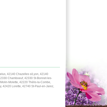
lus, 42140 Chazelles s/Lyon, 42140
42330 Chamboeuf, 42330 St-Bonnet-les-
-Molin-Molette, 42220 Thélis-la-Combe,
, 42420 Lorette, 42740 St-Paul-en-Jarez,