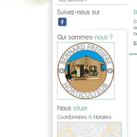
Nos services +
Suivez-nous sur
D
C
t
l
Qui sommes
-nous ?
C
Nous
situer
Coordonnées
&
Horaires