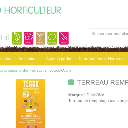
 HORTICULTEUR
tal
sations
Animations
Agenda jardin
Coordonnées & Horaires
os produits jardin
> terreau rempotage+Argile
TERREAU REMP
Marque :
DUMONA
Terreau de rempotage avec argil