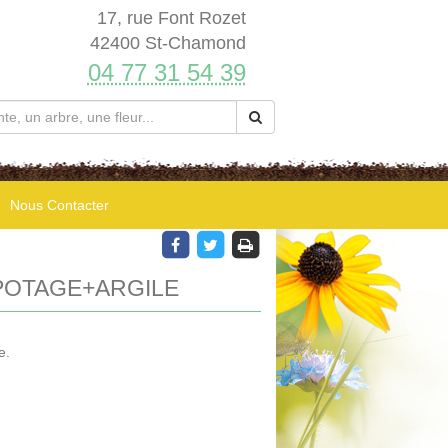
17, rue Font Rozet
42400 St-Chamond
04 77 31 54 39
Nous Contacter
OTAGE+ARGILE
e.