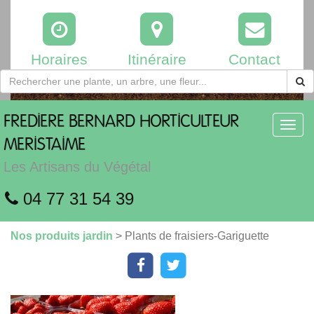
Horaires
Itinéraire
Contact
FREDIERE
BERNARD HORTICULTEUR
Toggl
navig
MERISTAIME
Les Artisans du Végétal
04 77 31 54 39
Nos produits jardin
> Plants de fraisiers-Gariguette