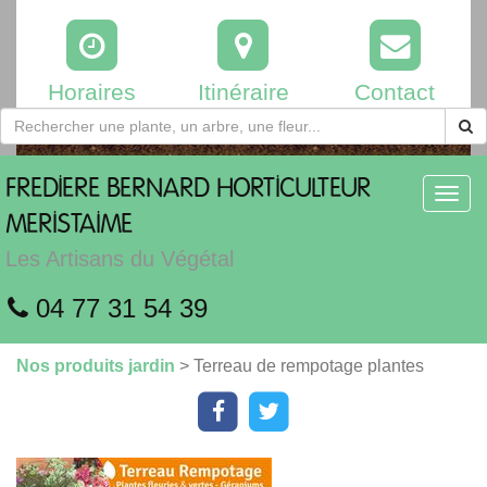
Horaires
Itinéraire
Contact
FREDIERE
BERNARD HORTICULTEUR
Toggl
navig
MERISTAIME
Les Artisans du Végétal
04 77 31 54 39
Nos produits jardin
> Terreau de rempotage plantes