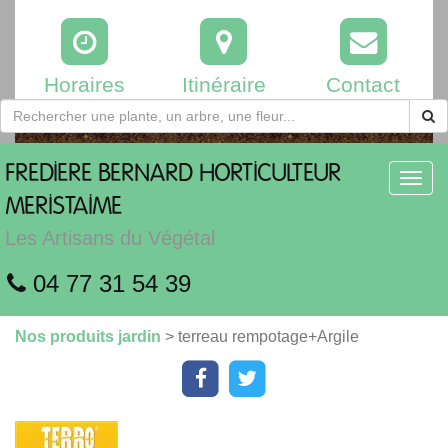
Horaires
Itinéraire
Contact
FREDIERE
BERNARD HORTICULTEUR
Toggl
navig
MERISTAIME
Les Artisans du Végétal
04 77 31 54 39
Nos produits jardin
> terreau rempotage+Argile