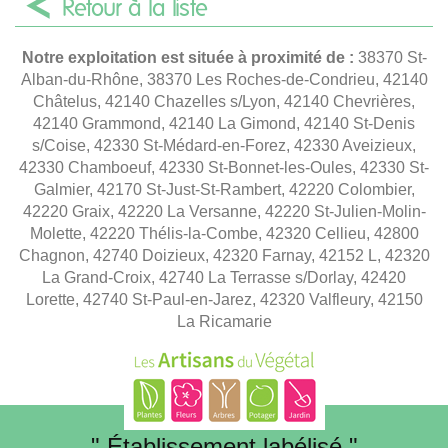
Retour à la liste
Notre exploitation est située à proximité de :
38370 St-
Alban-du-Rhône, 38370 Les Roches-de-Condrieu, 42140
Châtelus, 42140 Chazelles s/Lyon, 42140 Chevrières,
42140 Grammond, 42140 La Gimond, 42140 St-Denis
s/Coise, 42330 St-Médard-en-Forez, 42330 Aveizieux,
42330 Chamboeuf, 42330 St-Bonnet-les-Oules, 42330 St-
Galmier, 42170 St-Just-St-Rambert, 42220 Colombier,
42220 Graix, 42220 La Versanne, 42220 St-Julien-Molin-
Molette, 42220 Thélis-la-Combe, 42320 Cellieu, 42800
Chagnon, 42740 Doizieux, 42320 Farnay, 42152 L, 42320
La Grand-Croix, 42740 La Terrasse s/Dorlay, 42420
Lorette, 42740 St-Paul-en-Jarez, 42320 Valfleury, 42150
La Ricamarie
" Établissement labélisé "