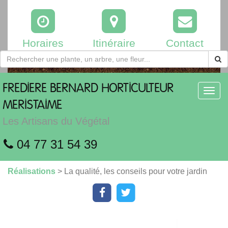
Horaires
Itinéraire
Contact
FREDIERE
BERNARD HORTICULTEUR
Toggl
navig
MERISTAIME
Les Artisans du Végétal
04 77 31 54 39
Réalisations
> La qualité, les conseils pour votre jardin